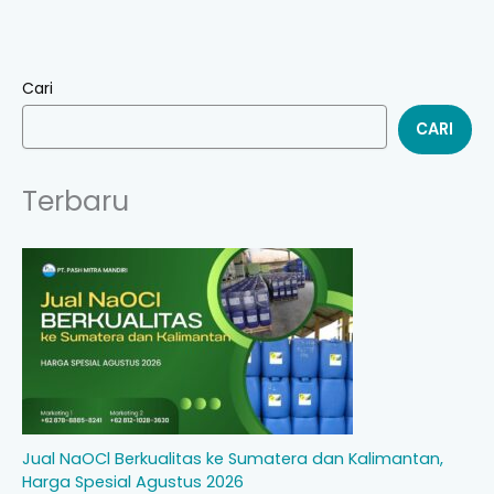
Cari
CARI
Terbaru
Jual NaOCl Berkualitas ke Sumatera dan Kalimantan,
Harga Spesial Agustus 2026