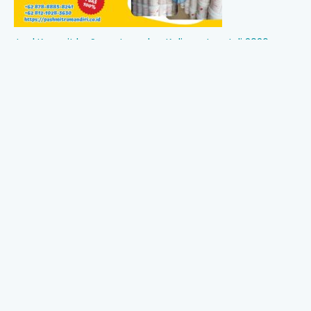
Jual Kaporit ke Sumatera dan Kalimantan Juli 2026
Jual HCl 32% ke Sumatera dan Kalimantan: Kebutuhan
Industri yang Terus Meningkat di Juli 2026