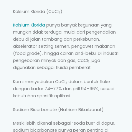
Kalsium Klorida (CaCl₂)
Kalsium Klorida
punya banyak kegunaan yang
mungkin tidak terduga: mulai dari pengendalian
debu di jalan tambang dan perkebunan,
akselerator setting semen, pengawet makanan
(food grade), hingga cairan anti-beku. Di industri
pengeboran minyak dan gas, CaCl₂ juga
digunakan sebagai fluida pemberat.
Kami menyediakan CaCl₂ dalam bentuk flake
dengan kadar 74–77% dan prill 94–96%, sesuai
kebutuhan spesifik aplikasi.
Sodium Bicarbonate (Natrium Bikarbonat)
Meski lebih dikenal sebagai “soda kue” di dapur,
sodium bicarbonate punya peran penting di