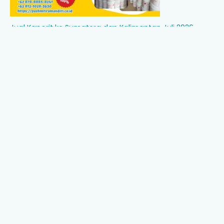
Jual Kaporit ke Sumatera dan Kalimantan Juli 2026
Jual HCl 32% ke Sumatera dan Kalimantan: Kebutuhan
Industri yang Terus Meningkat di Juli 2026