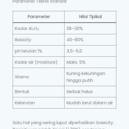
Parameter Teknis Standar
Parameter
Nilai Tipikal
Kadar Al₂O₃
28–30%
Basicity
40–80%
pH larutan 1%
3,5–5,0
Kadar air (moisture)
Maks. 5%
Kuning kekuningan
Warna
hingga putih
Bentuk
Serbuk halus
Kelarutan
Mudah larut dalam air
Satu hal yang sering luput diperhatikan: basicity.