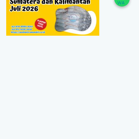
Jual Copper Sulphate ke Sumatera dan Kalimantan Juli
2026
Jual Caustic Soda ke Sumatera dan Kalimantan,
Update Harga Juli 2026 Dari PT Pash Mitra Mandiri