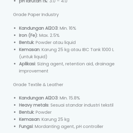
pH larutan 1%
: 3.0 – 4.0
Grade Paper Industry
Kandungan Al2O3
: Min. 16%
Iron (Fe)
: Max. 2.5%
Bentuk
: Powder atau liquid
Kemasan
: Karung 25 kg atau IBC Tank 1000 L
(untuk liquid)
Aplikasi
: Sizing agent, retention aid, drainage
improvement
Grade Textile & Leather
Kandungan Al2O3
: Min. 15.8%
Heavy metals
: Sesuai standar industri tekstil
Bentuk
: Powder
Kemasan
: Karung 25 kg
Fungsi
: Mordanting agent, pH controller