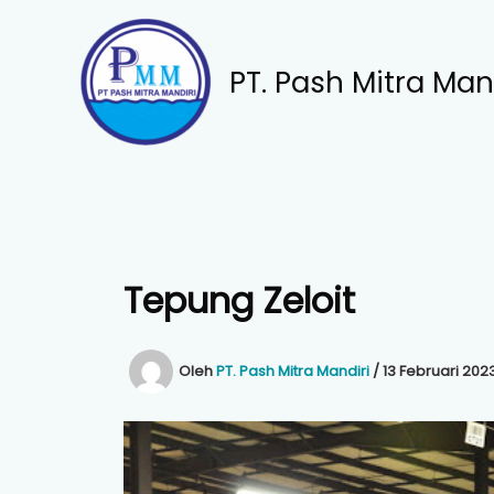
Lewati
ke
konten
PT. Pash Mitra Man
Tepung Zeloit
Oleh
PT. Pash Mitra Mandiri
/
13 Februari 202