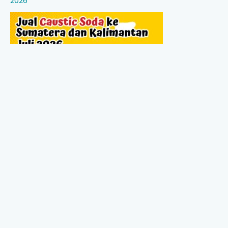
2026
Jual Caustic Soda ke Sumatera dan Kalimantan,
Update Harga Juli 2026 Dari PT Pash Mitra Mandiri
Jual Magnesium Chloride ke Sumatera dan Kalimantan,
Update Harga Juli 2026 dari PT Pash Mitra Mandiri