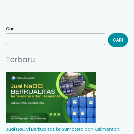
Cari
CARI
Terbaru
Jual NaOCl Berkualitas ke Sumatera dan Kalimantan,