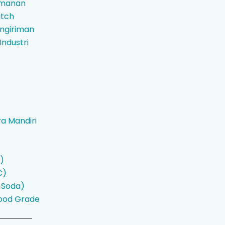
amanan
atch
ngiriman
Industri
ra Mandiri
)
C)
 Soda)
ood Grade