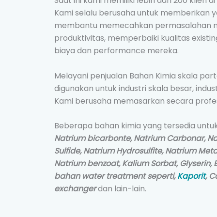
Saat ini kami memiliki lebih dari 200 klien d
Kami selalu berusaha untuk memberikan yan
membantu memecahkan permasalahan m
produktivitas, memperbaiki kualitas existin
biaya dan performance mereka.
Melayani penjualan Bahan Kimia skala part
digunakan untuk industri skala besar, indus
Kami berusaha memasarkan secara profes
Beberapa bahan kimia yang tersedia untuk 
Natrium bicarbonte, Natrium Carbonar, Natr
Sulfide, Natrium Hydrosulfite, Natrium Meta
Natrium benzoat, Kalium Sorbat, Glyserin,
bahan water treatment seperti,
Kaporit
, C
exchanger
dan lain-lain.