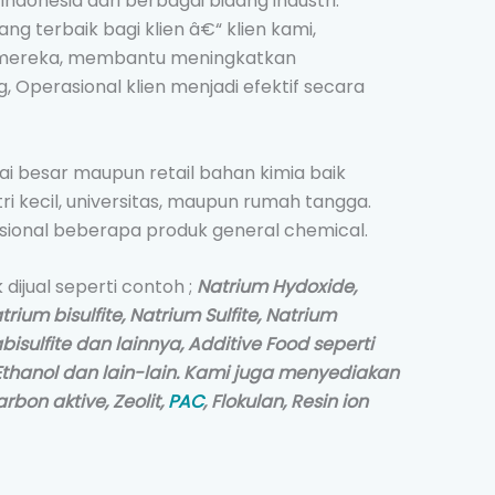
i Indonesia dari berbagai bidang industri.
g terbaik bagi klien â€“ klien kami,
ereka, membantu meningkatkan
g, Operasional klien menjadi efektif secara
ai besar maupun retail bahan kimia baik
tri kecil, universitas, maupun rumah tangga.
ional beberapa produk general chemical.
dijual seperti contoh ;
Natrium Hydoxide,
ium bisulfite, Natrium Sulfite, Natrium
bisulfite dan lainnya, Additive Food seperti
 Ethanol dan lain-lain. Kami juga menyediakan
arbon aktive, Zeolit,
PAC
, Flokulan, Resin ion