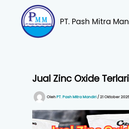
Lewati
ke
konten
PT. Pash Mitra Man
Jual Zinc Oxide Terlar
Oleh
PT. Pash Mitra Mandiri
/
21 Oktober 202