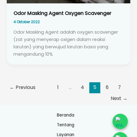
Odor Masking Agent Oxygen Scavenger
4 Oktober 2022
Odor Masking Agent adalah oxygen scavenger
(zat yang menyerap oxigen dalam reaksi
larutan) yang berwujud larutan basa yang
mengandung 10%
←
Previous
1
…
4
5
6
7
Next
→
Beranda
Tentang
Layanan